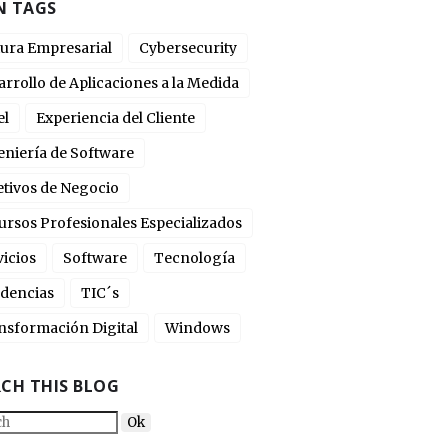
N TAGS
tura Empresarial
Cybersecurity
arrollo de Aplicaciones a la Medida
el
Experiencia del Cliente
eniería de Software
etivos de Negocio
ursos Profesionales Especializados
vicios
Software
Tecnología
dencias
TIC´s
nsformación Digital
Windows
RCH THIS BLOG