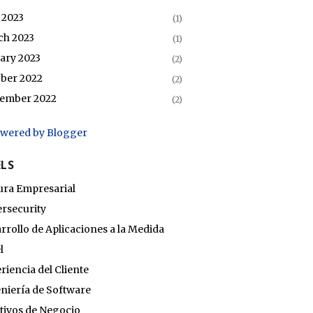
 2023
(1)
ch 2023
(1)
ary 2023
(2)
ber 2022
(2)
tember 2022
(2)
wered by Blogger
ELS
ura Empresarial
rsecurity
rrollo de Aplicaciones a la Medida
l
riencia del Cliente
niería de Software
tivos de Negocio