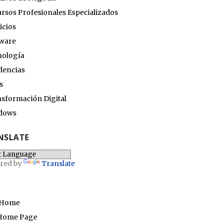
rsos Profesionales Especializados
icios
ware
nología
dencias
s
sformación Digital
dows
NSLATE
red by
Translate
 Home
Home Page