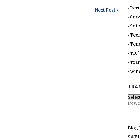
Recu
Next Post
Serv
Soft
Tec
Ten
TIC´
Tran
Win
TRA
Powe
Blog
S&T 