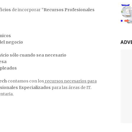
icios
de incorporar “
Recursos Profesionales
micos
ADV
 del negocio
rvicio sólo cuando sea necesario
resa
mpleados
ech
contamos con los
recursos necesarios para
sionales Especializados
para las áreas de IT.
taria.