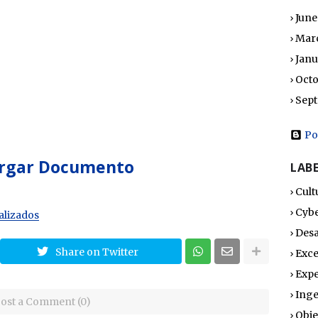
June
Mar
Janu
Octo
Sep
Po
rgar Documento
LAB
Cult
Cybe
alizados
Desa
Share on Twitter
Exce
Expe
Inge
ost a Comment (0)
Obje