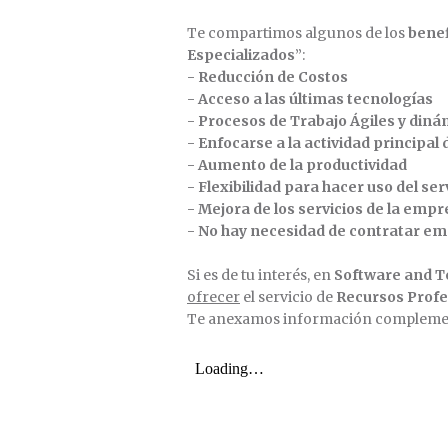
Te compartimos algunos de los
benef
Especializados
”:
- Reducción de Costos
- Acceso a las últimas tecnologías
- Procesos de Trabajo Ágiles y diná
- Enfocarse a la actividad principal
- Aumento de la productividad
- Flexibilidad para hacer uso del se
- Mejora de los servicios de la emp
- No hay necesidad de contratar e
Si es de tu interés, en
Software and T
ofrecer
el servicio de
Recursos Profe
Te anexamos información complemen