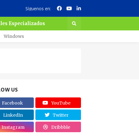
Síguenos en:
les Especializados
Windows
LOW US
Facebook
YouTube
LinkedIn
Twitter
Instagram
Dribbble