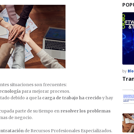
POP
by
Blo
Tran
entes situaciones son frecuentes:
ecnología
para mejorar procesos.
tado debido a que la
carga de trabajo ha crecido
y hay
ocupada parte de su tiempo en
resolver los problemas
emas de negocio.
ontratación
de Recursos Profesionales Especializados.