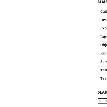
MAI
Cul
Des
Exc
Ing
Obj
Rec
Ser
Ten
Tra
SEA