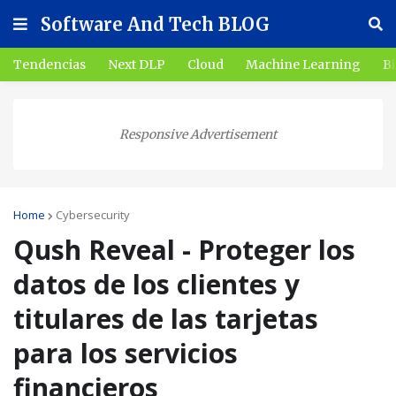
Software And Tech BLOG
Tendencias
Next DLP
Cloud
Machine Learning
Bi
Responsive Advertisement
Home
Cybersecurity
Qush Reveal - Proteger los
datos de los clientes y
titulares de las tarjetas
para los servicios
financieros